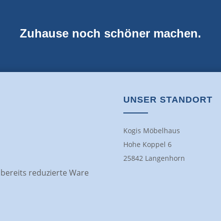
Zuhause noch schöner machen.
UNSER STANDORT
Kogis Möbelhaus
Hohe Koppel 6
25842 Langenhorn
f bereits reduzierte Ware