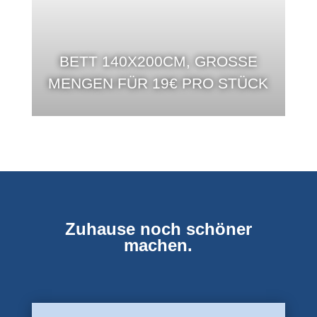
BETT 140X200CM, GROSSE M
ENGEN FÜR 19€ PRO STÜCK
Zuhause noch schöner
machen.