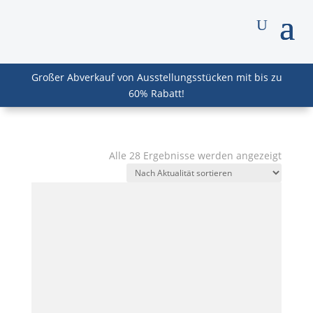
Großer Abverkauf von Ausstellungsstücken mit bis zu
60% Rabatt!
Nach
Alle 28 Ergebnisse werden angezeigt
Aktuali
sortier