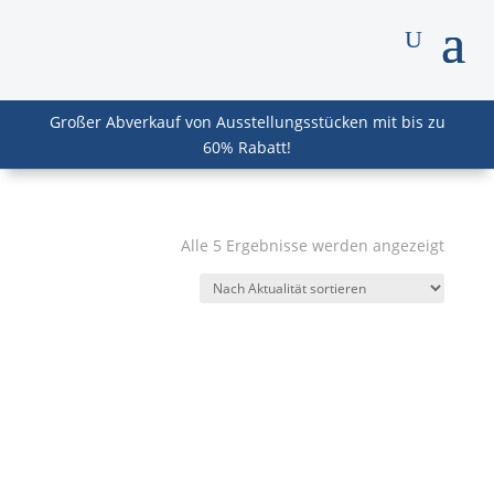
Großer Abverkauf von Ausstellungsstücken mit bis zu
60% Rabatt!
Nach
Alle 5 Ergebnisse werden angezeigt
Aktuali
sortier