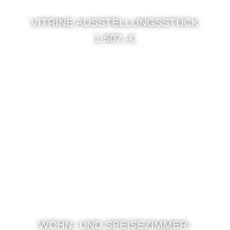
VITRINE AUSSTELLUNGSSTÜCK
1.507,-€
WOHN- UND SPEISEZIMMER-