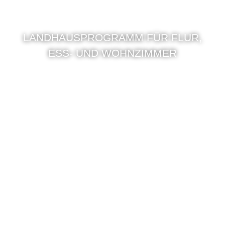
LANDHAUSPROGRAMM FÜR FLUR,
ESS- UND WOHNZIMMER