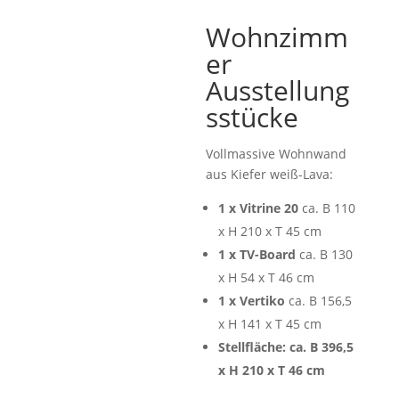
Wohnzimm
er
Ausstellung
sstücke
Vollmassive Wohnwand
aus Kiefer weiß-Lava:
1 x Vitrine 20
ca. B 110
x H 210 x T 45 cm
1 x TV-Board
ca. B 130
x H 54 x T 46 cm
1 x Vertiko
ca. B 156,5
x H 141 x T 45 cm
Stellfläche: ca. B 396,5
x H 210 x T 46 cm