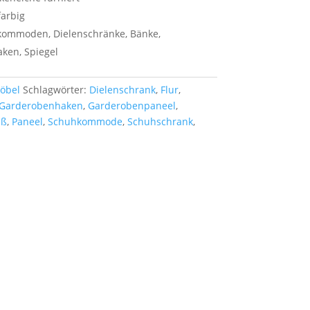
arbig
kommoden, Dielenschränke, Bänke,
ken, Spiegel
öbel
Schlagwörter:
Dielenschrank
,
Flur
,
Garderobenhaken
,
Garderobenpaneel
,
iß
,
Paneel
,
Schuhkommode
,
Schuhschrank
,