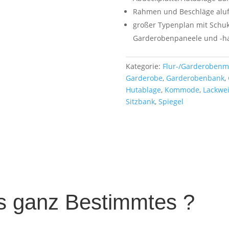
Rahmen und Beschläge aluf
großer Typenplan mit Schu
Garderobenpaneele und -ha
Kategorie:
Flur-/Garderobenm
Garderobe
,
Garderobenbank
,
Hutablage
,
Kommode
,
Lackwe
Sitzbank
,
Spiegel
s ganz Bestimmtes ?