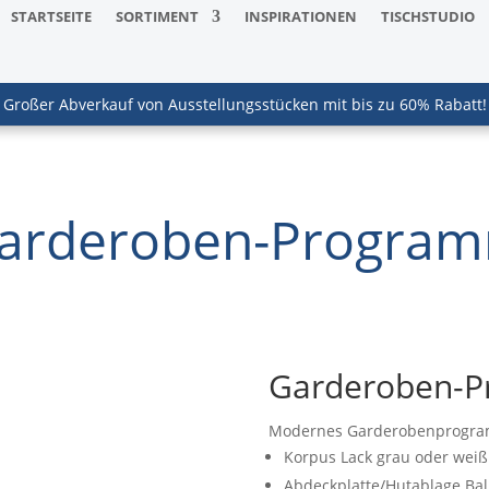
STARTSEITE
SORTIMENT
INSPIRATIONEN
TISCHSTUDIO
Großer Abverkauf von Ausstellungsstücken mit bis zu 60% Rabatt!
arderoben-Progra
Garderoben-
Modernes Garderobenprogr
Korpus Lack grau oder weiß
Abdeckplatte/Hutablage Bal