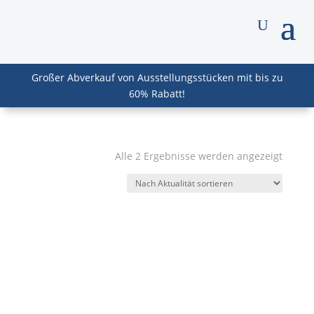
Großer Abverkauf von Ausstellungsstücken mit bis zu
60% Rabatt!
Nach
Alle 2 Ergebnisse werden angezeigt
Aktuali
sortier