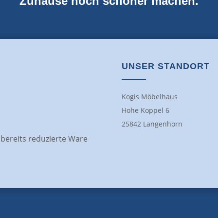
Zuhause noch schöner machen.
UNSER STANDORT
Kogis Möbelhaus
Hohe Koppel 6
25842 Langenhorn
f bereits reduzierte Ware