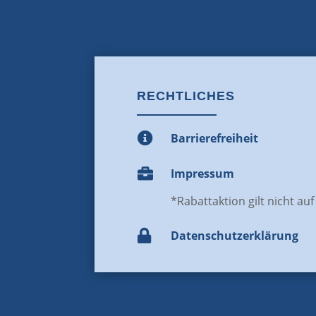
RECHTLICHES

Barrierefreiheit

Impressum
*Rabattaktion gilt nicht au

Datenschutz­erklärung