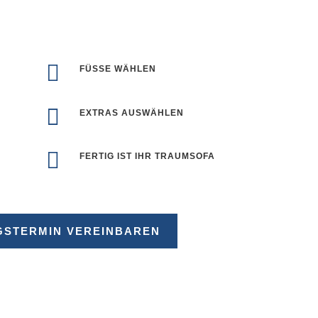

FÜSSE WÄHLEN

EXTRAS AUSWÄHLEN

FERTIG IST IHR TRAUMSOFA
GSTERMIN VEREINBAREN