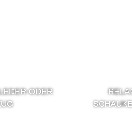
 LEDER-ODER
RELA
ZUG
SCHAUK