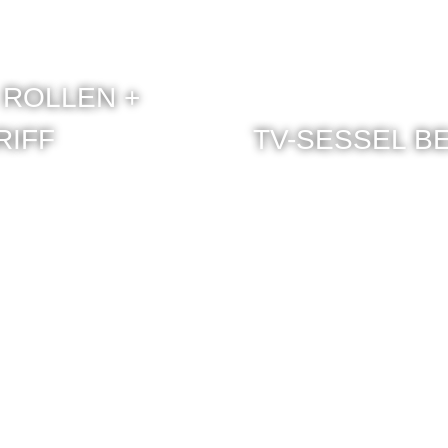
 ROLLEN +
RIFF
TV-SESSEL B