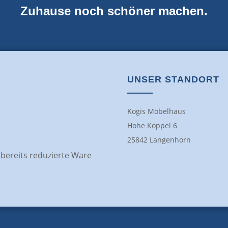
Zuhause noch schöner machen.
UNSER STANDORT
Kogis Möbelhaus
Hohe Koppel 6
25842 Langenhorn
f bereits reduzierte Ware