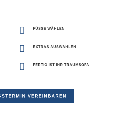

FÜSSE WÄHLEN

EXTRAS AUSWÄHLEN

FERTIG IST IHR TRAUMSOFA
GSTERMIN VEREINBAREN