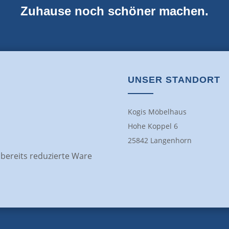
Zuhause noch schöner machen.
UNSER STANDORT
Kogis Möbelhaus
Hohe Koppel 6
25842 Langenhorn
f bereits reduzierte Ware