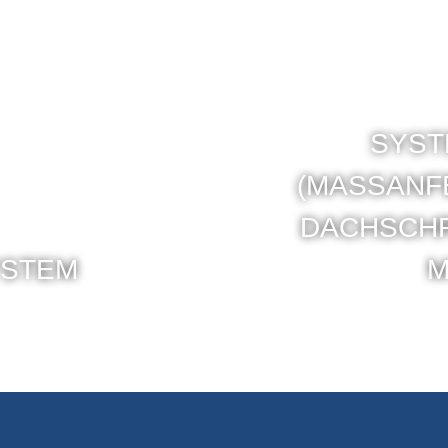
SYS
(MASSANFE
ACHSCHR
STEM
Ö