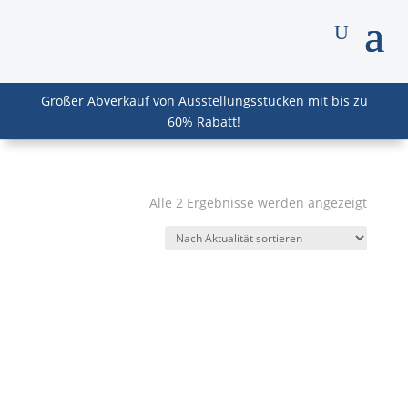
Großer Abverkauf von Ausstellungsstücken mit bis zu
60% Rabatt!
Nach
Alle 2 Ergebnisse werden angezeigt
Aktuali
sortier