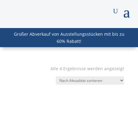
Großer Abverkauf von Ausstellungsstücken mit bis zu
60% Rabatt!
Nach
Alle 4 Ergebnisse werden angezeigt
Aktuali
sortier